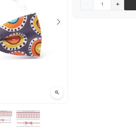
Quantity
-
+