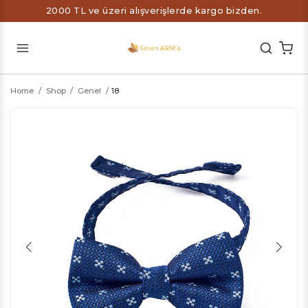
2000 TL ve üzeri alışverişlerde kargo bizden.
Home
/
Shop
/
Genel
/
18