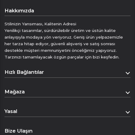
Hakkımızda
Stilinizin Yansıması, Kalitenin Adresi
Yenilikçi tasarımlar, sürdürülebilir üretim ve üstün kalite
anlayışıyla modaya yön veriyoruz. Geniş ürün yelpazemizle
her tarza hitap ediyor, güvenli alışveriş ve satış sonrası
destekle müşteri memnuniyetini önceliğimiz yapıyoruz.
Tarzınızı tamamlayacak özgün parçalar için bizi keşfedin.
Hızlı Bağlantılar
Anasayfa
Mağaza
Hakkımızda
Mağaza
İletişim
Yasal
Sepet
Mesafeli Satış Sözleşmesi
Ödeme Sayfası
Bize Ulaşın