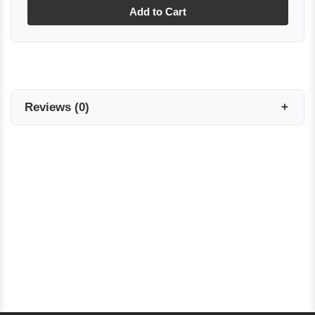
Add to Cart
Reviews
(
0
)
Reviews are coming soon!
Write a Review