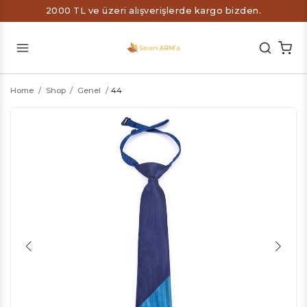
2000 TL ve üzeri alışverişlerde kargo bizden.
Home
/
Shop
/
Genel
/
44