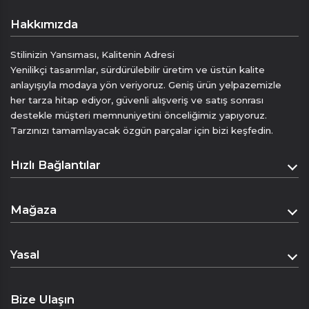
Hakkımızda
Stilinizin Yansıması, Kalitenin Adresi
Yenilikçi tasarımlar, sürdürülebilir üretim ve üstün kalite
anlayışıyla modaya yön veriyoruz. Geniş ürün yelpazemizle
her tarza hitap ediyor, güvenli alışveriş ve satış sonrası
destekle müşteri memnuniyetini önceliğimiz yapıyoruz.
Tarzınızı tamamlayacak özgün parçalar için bizi keşfedin.
Hızlı Bağlantılar
Anasayfa
Mağaza
Hakkımızda
Mağaza
İletişim
Yasal
Sepet
Mesafeli Satış Sözleşmesi
Ödeme Sayfası
Bize Ulaşın