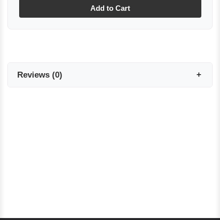
Add to Cart
Reviews
(
0
)
Reviews are coming soon!
Write a Review