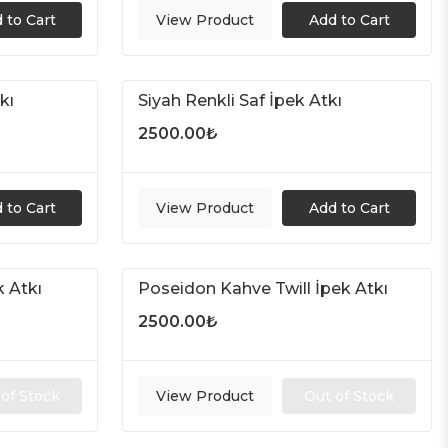
 to Cart
View Product
Add to Cart
kı
Siyah Renkli Saf İpek Atkı
2500.00
₺
 to Cart
View Product
Add to Cart
k Atkı
Poseidon Kahve Twill İpek Atkı
Out of Stock
2500.00
₺
of Stock
View Product
Out of Stock