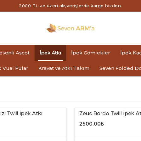
2000 TL ve üzeri alışverişlerde kargo bizden.
Desenli Ascot
İpek Atkı
İpek Gömlekler
İpek Ka
k Vual Fular
Kravat ve Atkı Takım
Seven Folded Do
zı Twill İpek Atkı
Zeus Bordo Twill İpek At
2500.00
₺