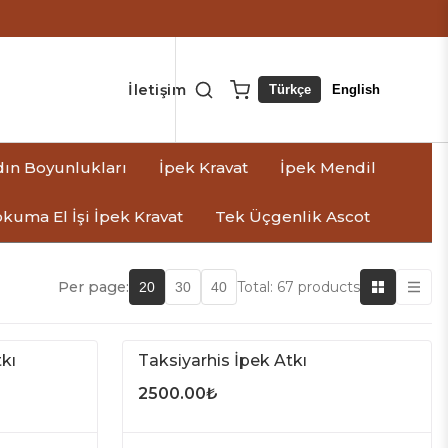
İletişim
Türkçe
English
dın Boyunlukları
İpek Kravat
İpek Mendil
kuma El İşi İpek Kravat
Tek Üçgenlik Ascot
Per page:
Total: 67 products
20
30
40
kı
Taksiyarhis İpek Atkı
2500.00
₺