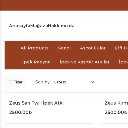
Anasayfa
Mağaza
Hakkımızda
All Products
Genel
Ascot Fular
Çift 
İpek Papyon
İpek ve Kaşmir Atkılar
İpe
Sort by:
Filter
Zeus Sarı Twill İpek Atkı
Zeus Kırmı
2500.00
₺
2500.00
₺