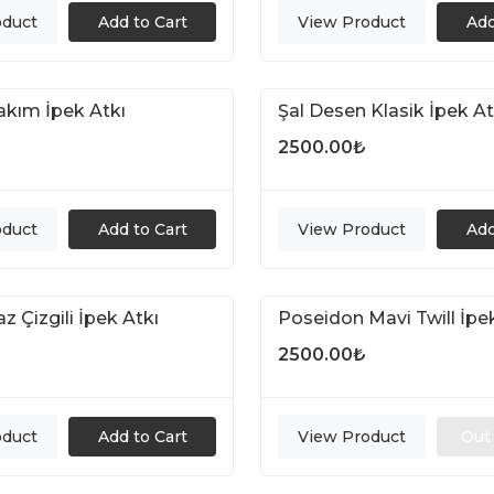
oduct
Add to Cart
View Product
Add
akım İpek Atkı
Şal Desen Klasik İpek At
2500.00
₺
oduct
Add to Cart
View Product
Add
z Çizgili İpek Atkı
Poseidon Mavi Twill İpe
Out of Stock
2500.00
₺
oduct
Add to Cart
View Product
Out 