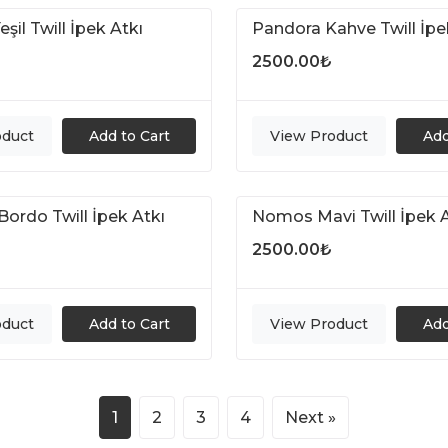
şil Twill İpek Atkı
Pandora Kahve Twill İpe
2500.00
₺
oduct
Add to Cart
View Product
Add
ordo Twill İpek Atkı
Nomos Mavi Twill İpek A
2500.00
₺
oduct
Add to Cart
View Product
Add
1
2
3
4
Next
»