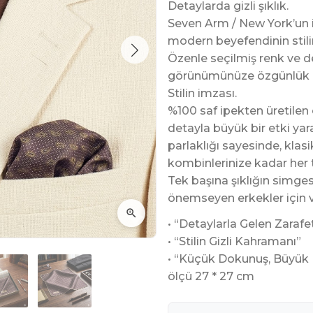
Detaylarda gizli şıklık.
Seven Arm / New York’un 
modern beyefendinin stili
Özenle seçilmiş renk ve de
görünümünüze özgünlük k
Stilin imzası.
%100 saf ipekten üretilen
detayla büyük bir etki yarat
parlaklığı sayesinde, klas
kombinlerinize kadar her t
Tek başına şıklığın simges
önemseyen erkekler için v
• “Detaylarla Gelen Zarafe
• “Stilin Gizli Kahramanı”
• “Küçük Dokunuş, Büyük 
ölçü 27 * 27 cm