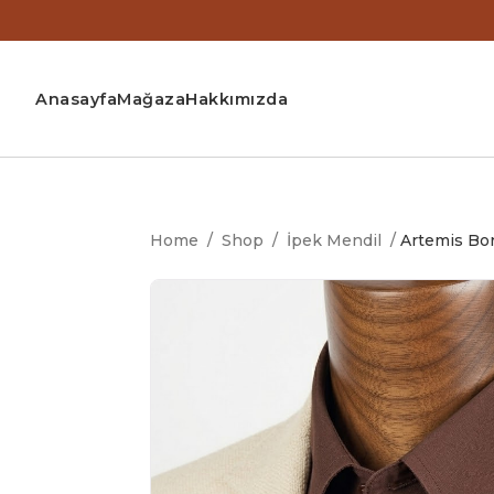
Anasayfa
Mağaza
Hakkımızda
Home
/
Shop
/
İpek Mendil
/
Artemis Bo