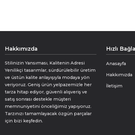
• “Detaylarla Gelen Zarafet”
• “Stilin Gizli Kahramanı”
• “Küçük Dokunuş, Büyük Etki”
ölçü 27 * 27 cm
Hakkımızda
Hızlı Bağla
Stilinizin Yansıması, Kalitenin Adresi
Anasayfa
Yenilikçi tasarımlar, sürdürülebilir üretim
Hakkımızda
ve üstün kalite anlayışıyla modaya yön
veriyoruz. Geniş ürün yelpazemizle her
İletişim
tarza hitap ediyor, güvenli alışveriş ve
satış sonrası destekle müşteri
memnuniyetini önceliğimiz yapıyoruz.
Tarzınızı tamamlayacak özgün parçalar
için bizi keşfedin.