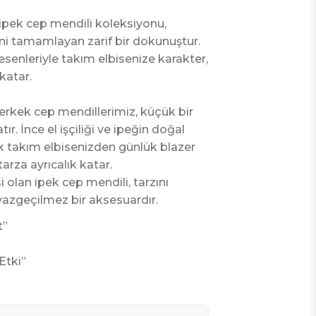
ipek cep mendili koleksiyonu,
ni tamamlayan zarif bir dokunuştur.
senleriyle takım elbisenize karakter,
atar.
 erkek cep mendillerimiz, küçük bir
ır. İnce el işçiliği ve ipeğin doğal
ik takım elbisenizden günlük blazer
arza ayrıcalık katar.
i olan ipek cep mendili, tarzını
azgeçilmez bir aksesuardır.
t”
Etki”