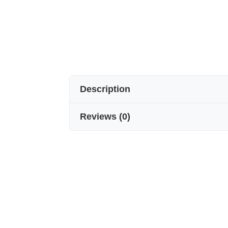
Description
Reviews
(
0
)
İPEK ERKEK CEP MENDİLİ
Detaylarda gizli şıklık.
Seven Arm / New York’un ipek cep me
seçilmiş renk ve desenleriyle takım
Stilin imzası.
%100 saf ipekten üretilen erkek cep me
parlaklığı sayesinde, klasik takım el
Tek başına şıklığın simgesi olan ipe