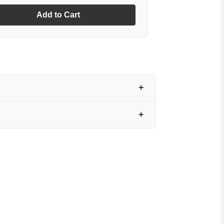
Add to Cart
yan zarif bir dokunuştur. Özenle
e el işçiliği ve ipeğin doğal
yrıcalık katar.
ez bir aksesuardır.