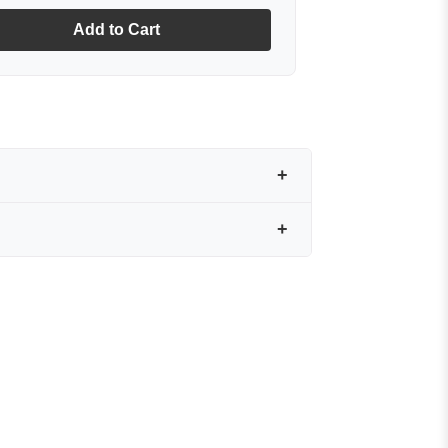
Add to Cart
yan zarif bir dokunuştur. Özenle
e el işçiliği ve ipeğin doğal
yrıcalık katar.
ez bir aksesuardır.