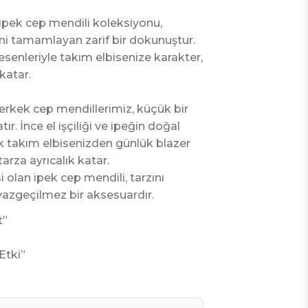
ipek cep mendili koleksiyonu,
ni tamamlayan zarif bir dokunuştur.
senleriyle takım elbisenize karakter,
atar.
 erkek cep mendillerimiz, küçük bir
ır. İnce el işçiliği ve ipeğin doğal
ik takım elbisenizden günlük blazer
arza ayrıcalık katar.
i olan ipek cep mendili, tarzını
azgeçilmez bir aksesuardır.
t”
Etki”