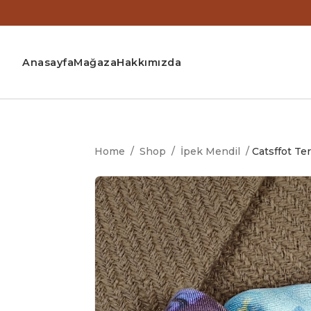
Anasayfa
Mağaza
Hakkımızda
Home
/
Shop
/
İpek Mendil
/
Catsffot Te