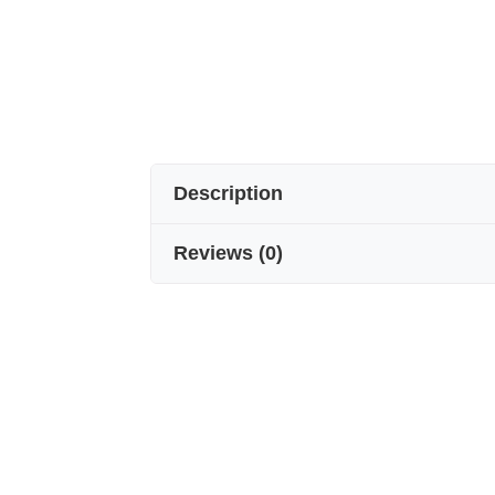
Description
Reviews
(
0
)
İPEK ERKEK CEP MENDİLİ
Detaylarda gizli şıklık.
Seven Arm / New York’un ipek cep me
seçilmiş renk ve desenleriyle takım
Stilin imzası.
%100 saf ipekten üretilen erkek cep me
parlaklığı sayesinde, klasik takım el
Tek başına şıklığın simgesi olan ipe