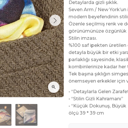
Detaylarda gizli şıklık.
Seven Arm / New York’un 
modern beyefendinin stili
Özenle seçilmiş renk ve de
görünümünüze özgünlük k
Stilin imzası.
%100 saf ipekten üretilen
detayla büyük bir etki yarat
parlaklığı sayesinde, klas
kombinlerinize kadar her t
Tek başına şıklığın simges
önemseyen erkekler için v
• “Detaylarla Gelen Zarafe
• “Stilin Gizli Kahramanı”
• “Küçük Dokunuş, Büyük 
ölçü 39 * 39 cm