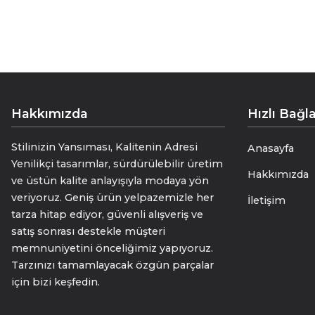
• “Detaylarla Gelen Zarafet”
• “Stilin Gizli Kahramanı”
• “Küçük Dokunuş, Büyük Etki”
ölçü 39 * 39 cm
Hakkımızda
Hızlı Bağla
Stilinizin Yansıması, Kalitenin Adresi
Anasayfa
Yenilikçi tasarımlar, sürdürülebilir üretim
Hakkımızda
ve üstün kalite anlayışıyla modaya yön
veriyoruz. Geniş ürün yelpazemizle her
İletişim
tarza hitap ediyor, güvenli alışveriş ve
satış sonrası destekle müşteri
memnuniyetini önceliğimiz yapıyoruz.
Tarzınızı tamamlayacak özgün parçalar
için bizi keşfedin.