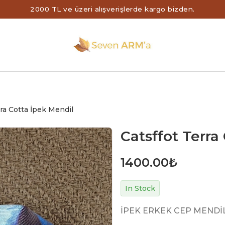
2000 TL ve üzeri alışverişlerde kargo bizden.
rra Cotta İpek Mendil
Catsffot Terra
1400.00
₺
In Stock
İPEK ERKEK CEP MENDİ