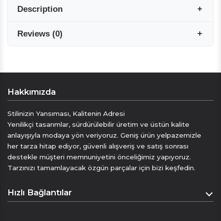
Description
Reviews
(
0
)
YEDİ KATLI EL İŞÇİLİĞİ SAF İPEK KRAVAT
Sanatla işlenmiş zarafet.
Seven Arm / New York’un yedi katlı el işçiliği saf
Reviews are coming soon!
ipek kravat koleksiyonu, klasik erkek şıklığının
Hakkımızda
en prestijli yorumudur. Kat kat ipeğin incelikle
Write a Review
katlanarak dikilmesiyle üretilen bu kravatlar,
Stilinizin Yansıması, Kalitenin Adresi
kusursuz duruşu ve lüks hissiyle stilinizi
Yenilikçi tasarımlar, sürdürülebilir üretim ve üstün kalite
taçlandırır.
anlayışıyla modaya yön veriyoruz. Geniş ürün yelpazemizle
her tarza hitap ediyor, güvenli alışveriş ve satış sonrası
El işçiliğinin en ince hali.
destekle müşteri memnuniyetini önceliğimiz yapıyoruz.
%100 saf ipekten, geleneksel yöntemlerle yedi
Tarzınızı tamamlayacak özgün parçalar için bizi keşfedin.
kat katlanarak üretilen kravatlarımız, yalnızca
bir aksesuar değil, aynı zamanda bir zanaat
Hızlı Bağlantılar
eseridir. Her kravat, usta ellerde şekillenen
kusursuz işçiliğiyle öne çıkar.
Anasayfa
Dolgusuz olarak katlanmış ipeğin hacimli