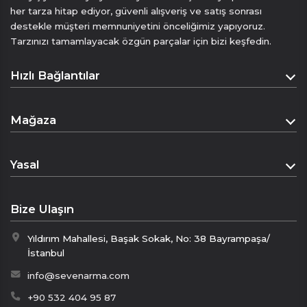
her tarza hitap ediyor, güvenli alışveriş ve satış sonrası
destekle müşteri memnuniyetini önceliğimiz yapıyoruz.
Tarzınızı tamamlayacak özgün parçalar için bizi keşfedin.
Hızlı Bağlantılar
Anasayfa
Mağaza
Hakkımızda
Mağaza
İletişim
Yasal
Sepet
Mesafeli Satış Sözleşmesi
Ödeme Sayfası
Bize Ulaşın
Gizlilik Politikası
Yıldırım Mahallesi, Başak Sokak, No: 38 Bayrampaşa/
İptal & İade Politikası
İstanbul
KVKK
info@sevenarma.com
+90 532 404 95 87