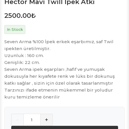
Hector Mavi Twill İpek Atkı
2500.00
₺
In Stock
Seven Arma %100 İpek erkek eşarbımız, saf Twil
ipekten üretilmiştir.
Uzunluk : 160 cm.
Genişlik: 22 cm.
Seven Arma ipek eşarpları ,hafif ve yumuşak
dokusuyla her kıyafete renk ve lüks bir dokunuş
katkı sağlar , sizin için özel olarak tasarlanmıştır
Tarzınızı ifade etmenin mükemmel bir yoludur
kuru temizleme önerilir
Quantity
-
+