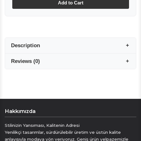
Add to Cart
Description
Reviews
(
0
)
Seven Arma %100 İpek erkek eşarbımız, saf
Twil ipekten üretilmiştir.
Uzunluk : 160 cm.
Genişlik: 22 cm.
Reviews are coming soon!
Seven Arma ipek eşarpları ,hafif ve yumuşak
dokusuyla her kıyafete renk ve lüks bir
Write a Review
dokunuş katkı sağlar , sizin için özel olarak
Hakkımızda
tasarlanmıştır
Tarzınızı ifade etmenin mükemmel bir yoludur
Stilinizin Yansıması, Kalitenin Adresi
kuru temizleme önerilir
Yenilikçi tasarımlar, sürdürülebilir üretim ve üstün kalite
anlayışıyla modaya yön veriyoruz. Geniş ürün yelpazemizle