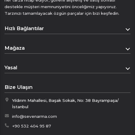
her tarza hitap ediyor, güvenli alışveriş ve satış sonrası
destekle müşteri memnuniyetini önceliğimiz yapıyoruz.
Tarzınızı tamamlayacak özgün parçalar için bizi keşfedin.
Hızlı Bağlantılar
Anasayfa
Mağaza
Hakkımızda
Mağaza
İletişim
Yasal
Sepet
Mesafeli Satış Sözleşmesi
Ödeme Sayfası
Bize Ulaşın
Gizlilik Politikası
Yıldırım Mahallesi, Başak Sokak, No: 38 Bayrampaşa/
İptal & İade Politikası
İstanbul
KVKK
info@sevenarma.com
+90 532 404 95 87