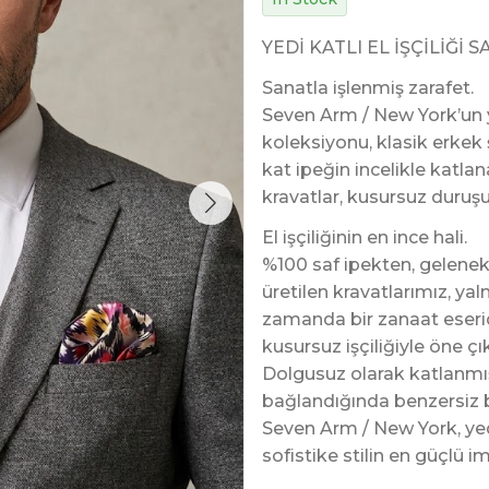
YEDİ KATLI EL İŞÇİLİĞİ 
Sanatla işlenmiş zarafet.
Seven Arm / New York’un yed
koleksiyonu, klasik erkek ş
kat ipeğin incelikle katlan
kravatlar, kusursuz duruşu v
El işçiliğinin en ince hali.
%100 saf ipekten, gelenek
üretilen kravatlarımız, yal
zamanda bir zanaat eseridi
kusursuz işçiliğiyle öne çı
Dolgusuz olarak katlanmış
bağlandığında benzersiz bi
Seven Arm / New York, yedi
sofistike stilin en güçlü i