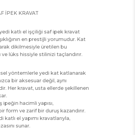
SAF İPEK KRAVAT
i katlı el işçiliği saf ipek kravat
ıklığının en prestijli yorumudur. Kat
arak dikilmesiyle üretilen bu
e lüks hissiyle stilinizi taçlandırır.
sel yöntemlerle yedi kat katlanarak
nızca bir aksesuar değil, aynı
r. Her kravat, usta ellerde şekillenen
kar.
 ipeğin hacimli yapısı,
r form ve zarif bir duruş kazandırır.
 katlı el yapımı kravatlarıyla,
mzasını sunar.