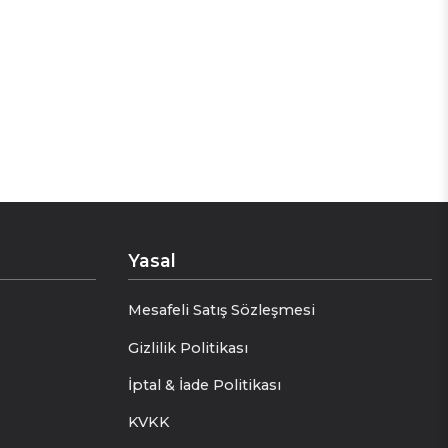
nın en prestijli yorumudur. Kat kat
ilinizi taçlandırır.
a bir aksesuar değil, aynı zamanda
 duruş kazandırır.
r.
Yasal
Mesafeli Satış Sözleşmesi
Gizlilik Politikası
İptal & İade Politikası
KVKK