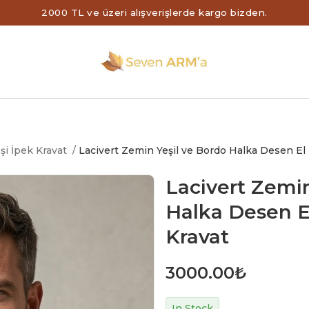
2000 TL ve üzeri alışverişlerde kargo bizden.
i İpek Kravat
/
Lacivert Zemin Yeşil ve Bordo Halka Desen El
Lacivert Zemin
Halka Desen E
Kravat
3000.00
₺
In Stock