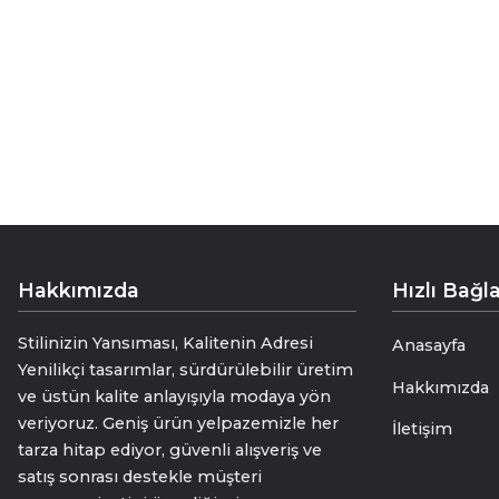
Seven Arm / New York’un yedi katlı el 
ipeğin incelikle katlanarak dikilmesiyl
El işçiliğinin en ince hali.
%100 saf ipekten, geleneksel yönteml
bir zanaat eseridir. Her kravat, usta 
Dolgusuz olarak katlanmış ipeğin haci
Seven Arm / New York, yedi katlı el ya
• “Yedi Katlı Zarafet”
• “El İşçiliğinde Ustalık”
Hakkımızda
Hızlı Bağla
• “Kravatın Sanata Dönüşmüş Hali”
Öçüsü 150 cm * 8.5 cm
Stilinizin Yansıması, Kalitenin Adresi
Anasayfa
Yenilikçi tasarımlar, sürdürülebilir üretim
Hakkımızda
ve üstün kalite anlayışıyla modaya yön
veriyoruz. Geniş ürün yelpazemizle her
İletişim
tarza hitap ediyor, güvenli alışveriş ve
satış sonrası destekle müşteri