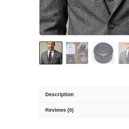
Description
Reviews
(
0
)
YEDİ KATLI EL İŞÇİLİĞİ SAF İPEK 
Sanatla işlenmiş zarafet.