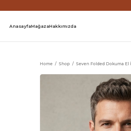
Anasayfa
Mağaza
Hakkımızda
Home
/
Shop
/
Seven Folded Dokuma El İş