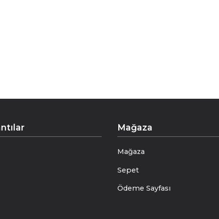
işçiliği saf ipek kravat koleksiyonu, klasik erkek şıklığı
Reviews are coming soon!
e üretilen bu kravatlar, kusursuz duruşu ve lüks hissiyle st
Write a Review
erle yedi kat katlanarak üretilen kravatlarımız, yalnızc
ellerde şekillenen kusursuz işçiliğiyle öne çıkar.
mli yapısı, bağlandığında benzersiz bir form ve zarif bir
pımı kravatlarıyla, sofistike stilin en güçlü imzasını suna
ntılar
Mağaza
Mağaza
Sepet
Ödeme Sayfası