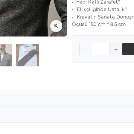
• “Yedi Katlı Zarafet”
• “El İşçiliğinde Ustalık”
• “Kravatın Sanata Dönüş
Öçüsü 150 cm * 8.5 cm
Quantity
-
+
KRAVAT