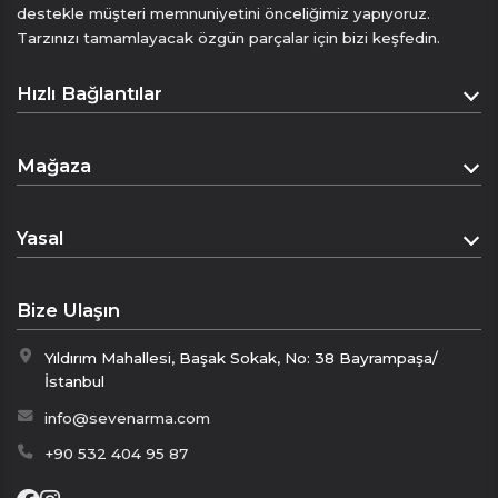
destekle müşteri memnuniyetini önceliğimiz yapıyoruz.
düğün, davet veya özel kutlamalarda stilinizi
Tarzınızı tamamlayacak özgün parçalar için bizi keşfedin.
öne çıkarır.
Modern çizgilerle yorumlanan klasik papyon,
Hızlı Bağlantılar
lüksü ve zarafeti aynı anda yansıtır.
Ölçü 12 cm*6 cm
Anasayfa
Mağaza
• “Klasikleşen Lüks”
Hakkımızda
• “Her Davetin İmzası”
Mağaza
İletişim
• “İpeğin En Sofistike Hâli”
Yasal
Sepet
Mesafeli Satış Sözleşmesi
Ödeme Sayfası
Bize Ulaşın
Gizlilik Politikası
Yıldırım Mahallesi, Başak Sokak, No: 38 Bayrampaşa/
İptal & İade Politikası
İstanbul
KVKK
info@sevenarma.com
+90 532 404 95 87