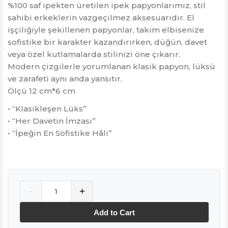
%100 saf ipekten üretilen ipek papyonlarımız, stil
sahibi erkeklerin vazgeçilmez aksesuarıdır. El
işçiliğiyle şekillenen papyonlar, takım elbisenize
sofistike bir karakter kazandırırken, düğün, davet
veya özel kutlamalarda stilinizi öne çıkarır.
Modern çizgilerle yorumlanan klasik papyon, lüksü
ve zarafeti aynı anda yansıtır.
Ölçü 12 cm*6 cm
• “Klasikleşen Lüks”
• “Her Davetin İmzası”
• “İpeğin En Sofistike Hâli”
Quantity
-
+
Add to Cart