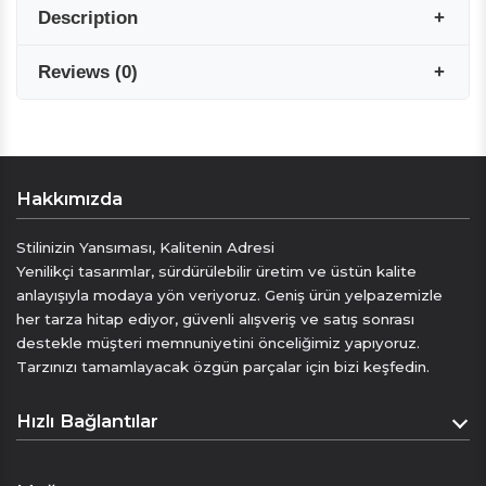
Description
Reviews
(
0
)
Seven Arma %100 İpek erkek eşarbımız, saf
Twil ipekten üretilmiştir.
Uzunluk : 160 cm.
Genişlik: 22 cm.
Reviews are coming soon!
Seven Arma ipek eşarpları ,hafif ve yumuşak
Hakkımızda
dokusuyla her kıyafete renk ve lüks bir
Write a Review
dokunuş katkı sağlar , sizin için özel olarak
Stilinizin Yansıması, Kalitenin Adresi
tasarlanmıştır
Yenilikçi tasarımlar, sürdürülebilir üretim ve üstün kalite
Tarzınızı ifade etmenin mükemmel bir yoludur
anlayışıyla modaya yön veriyoruz. Geniş ürün yelpazemizle
kuru temizleme önerilir
her tarza hitap ediyor, güvenli alışveriş ve satış sonrası
destekle müşteri memnuniyetini önceliğimiz yapıyoruz.
Tarzınızı tamamlayacak özgün parçalar için bizi keşfedin.
Hızlı Bağlantılar
Anasayfa