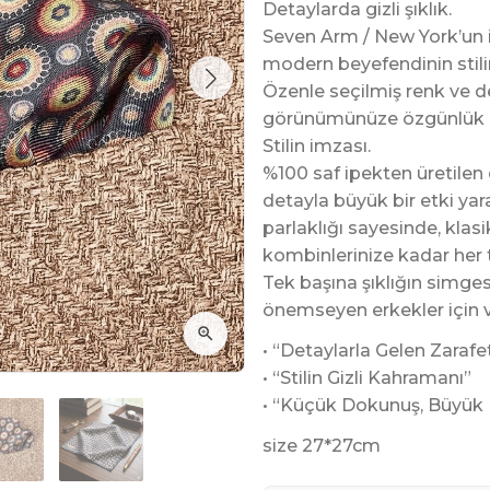
Detaylarda gizli şıklık.
Seven Arm / New York’un 
modern beyefendinin stili
Özenle seçilmiş renk ve de
görünümünüze özgünlük k
Stilin imzası.
%100 saf ipekten üretilen
detayla büyük bir etki yarat
parlaklığı sayesinde, klas
kombinlerinize kadar her t
Tek başına şıklığın simges
önemseyen erkekler için v
• “Detaylarla Gelen Zarafe
• “Stilin Gizli Kahramanı”
• “Küçük Dokunuş, Büyük 
size 27*27cm