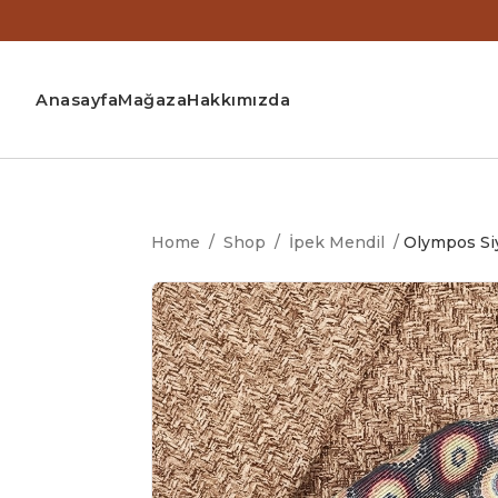
Anasayfa
Mağaza
Hakkımızda
Home
/
Shop
/
İpek Mendil
/
Olympos Si