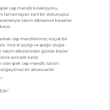
ipek cep mendili koleksiyonu,
ni tamamlayan zarif bir dokunuştur.
senleriyle takım elbisenize karakter,
atar.
 erkek cep mendillerimiz, küçük bir
ır. İnce el işçiliği ve ipeğin doğal
ik takım elbisenizden günlük blazer
arza ayrıcalık katar.
i olan ipek cep mendili, tarzını
azgeçilmez bir aksesuardır.
t”
Etki”