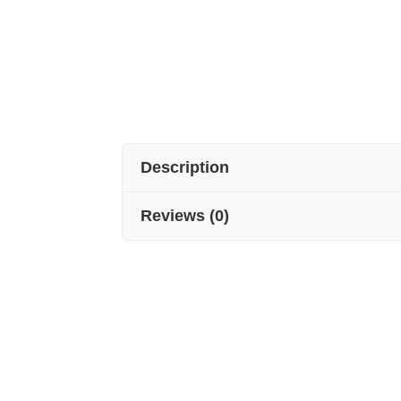
Description
Reviews
(
0
)
İPEK ERKEK CEP MENDİLİ
Detaylarda gizli şıklık.
Seven Arm / New York’un ipek cep me
seçilmiş renk ve desenleriyle takım
Stilin imzası.
%100 saf ipekten üretilen erkek cep me
parlaklığı sayesinde, klasik takım el
Tek başına şıklığın simgesi olan ipe