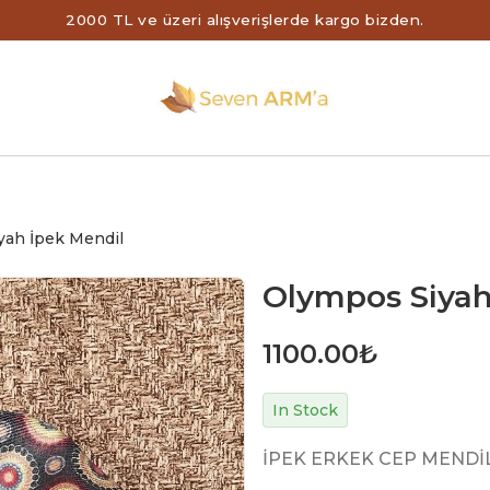
2000 TL ve üzeri alışverişlerde kargo bizden.
yah İpek Mendil
Olympos Siyah
1100.00
₺
In Stock
İPEK ERKEK CEP MENDİ