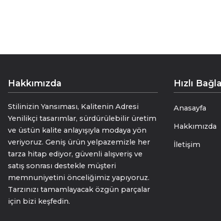
• “Detaylarla Gelen Zarafet”
• “Stilin Gizli Kahramanı”
• “Küçük Dokunuş, Büyük Etki”
size 27*27cm
Hakkımızda
Hızlı Bağla
Stilinizin Yansıması, Kalitenin Adresi
Anasayfa
Yenilikçi tasarımlar, sürdürülebilir üretim
Hakkımızda
ve üstün kalite anlayışıyla modaya yön
veriyoruz. Geniş ürün yelpazemizle her
İletişim
tarza hitap ediyor, güvenli alışveriş ve
satış sonrası destekle müşteri
memnuniyetini önceliğimiz yapıyoruz.
Tarzınızı tamamlayacak özgün parçalar
için bizi keşfedin.