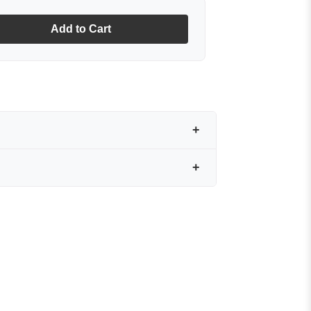
Add to Cart
yan zarif bir dokunuştur. Özenle
e el işçiliği ve ipeğin doğal
yrıcalık katar.
ez bir aksesuardır.