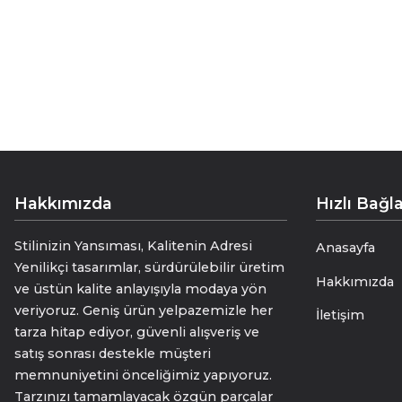
ve lüks bir dokunuş getirir.
Tarzınızı ifade etmenin harika bir yo
kuru temizleme önerilir.
Hakkımızda
Hızlı Bağla
Stilinizin Yansıması, Kalitenin Adresi
Anasayfa
Yenilikçi tasarımlar, sürdürülebilir üretim
Hakkımızda
ve üstün kalite anlayışıyla modaya yön
veriyoruz. Geniş ürün yelpazemizle her
İletişim
tarza hitap ediyor, güvenli alışveriş ve
satış sonrası destekle müşteri
memnuniyetini önceliğimiz yapıyoruz.
Tarzınızı tamamlayacak özgün parçalar