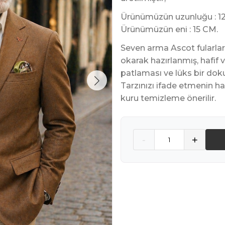
Ürünümüzün uzunluğu : 1
Ürünümüzün eni : 15 CM.
Seven arma Ascot fularları
okarak hazırlanmış, hafif
patlaması ve lüks bir doku
Tarzınızı ifade etmenin har
kuru temizleme önerilir.
Quantity
-
+