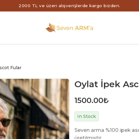
2000 TL ve üzeri alışverişlerde kargo bizden.
scot Fular
Oylat İpek Asc
1500.00
₺
In Stock
Seven arma %100 ipek asco
üretilmiştir,