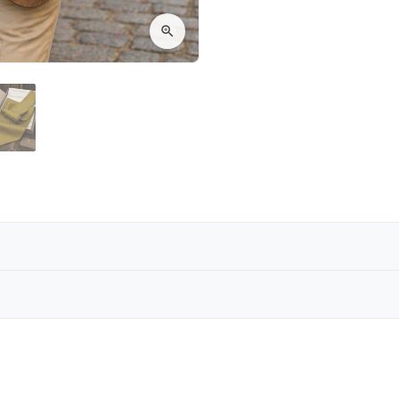
ünümüz saf twil ipekten üretilmiştir,
Reviews are coming soon!
ete uygun, sizin için özel okarak hazırlanmış, hafif ve y