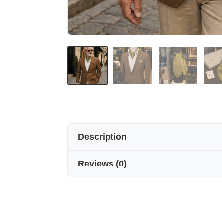
Description
Reviews
(
0
)
Seven arma %100 ipek ascot fular, ür
Ürünümüzün uzunluğu : 126 C
Ürünümüzün eni : 15 CM.
Seven arma Ascot fularları,her kıyaf