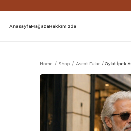
Anasayfa
Mağaza
Hakkımızda
Home
/
Shop
/
Ascot Fular
/
Oylat İpek A