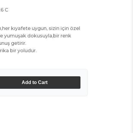
26 C
,her kıyafete uygun, sizin için özel
 ve yumuşak dokusuyla,bir renk
nuş getirir.
ika bir yoludur.
Add to Cart