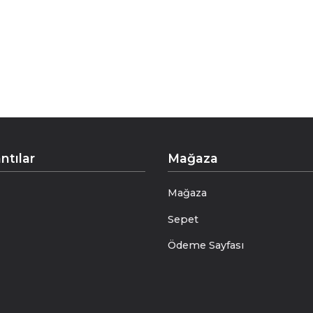
Write a Review
ludur.
ntılar
Mağaza
Mağaza
Sepet
Ödeme Sayfası