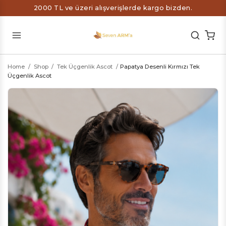
2000 TL ve üzeri alışverişlerde kargo bizden.
Home
/
Shop
/
Tek Üçgenlik Ascot
/
Papatya Desenli Kırmızı Tek
Üçgenlik Ascot