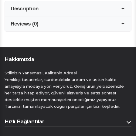
Description
Reviews
(
0
)
İPEK ASCOT FULAR
Zarafetin en rafine hâli.
Tek Üçgenli Ascot
Seven Arm / New York’un %100 saf ipek ascot
Reviews are coming soon!
fular koleksiyonu, geleneksel şıklığı modern
Hakkımızda
bir yorumla buluşturuyor. Yumuşak dokusu ve
Write a Review
doğal parlaklığıyla stilinize lüks bir dokunuş
Stilinizin Yansıması, Kalitenin Adresi
katan ascot fularlar, hem resmi davetlerde hem
Yenilikçi tasarımlar, sürdürülebilir üretim ve üstün kalite
de günlük kombinlerde sofistike bir
anlayışıyla modaya yön veriyoruz. Geniş ürün yelpazemizle
tamamlayıcıdır.
her tarza hitap ediyor, güvenli alışveriş ve satış sonrası
destekle müşteri memnuniyetini önceliğimiz yapıyoruz.
Stilinizi yeniden tanımlayın.
Tarzınızı tamamlayacak özgün parçalar için bizi keşfedin.
Üretilen ipek ascot fularlarımız, zamansız
Hızlı Bağlantılar
erkek şıklığının vazgeçilmez parçasıdır. Klasik
kravatın ötesinde, özgün ve sofistike bir
Anasayfa