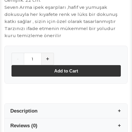
Genişlik: 22 cm.
Seven Arma ipek eşarpları ,hafif ve yumuşak
dokusuyla her kıyafete renk ve lüks bir dokunuş
katkı sağlar , sizin için özel olarak tasarlanmıştır
Tarzınızı ifade etmenin mükemmel bir yoludur
kuru temizleme önerilir
Quantity
-
+
Add to Cart
Description
Reviews
(
0
)
Seven Arma %100 İpek erkek eşarbımız, saf