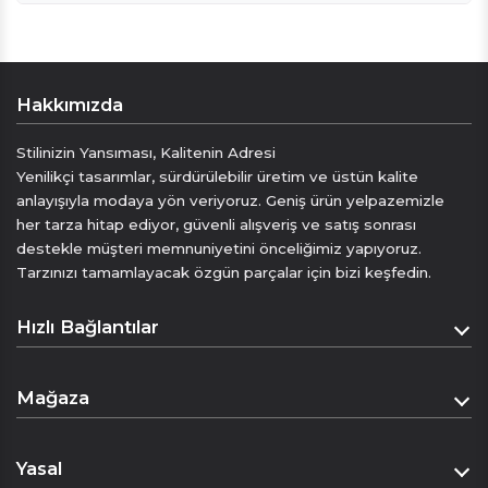
Twil ipekten üretilmiştir.
Uzunluk : 160 cm.
Genişlik: 22 cm.
Reviews are coming soon!
Seven Arma ipek eşarpları ,hafif ve yumuşak
Hakkımızda
dokusuyla her kıyafete renk ve lüks bir
Write a Review
dokunuş katkı sağlar , sizin için özel olarak
Stilinizin Yansıması, Kalitenin Adresi
tasarlanmıştır
Yenilikçi tasarımlar, sürdürülebilir üretim ve üstün kalite
Tarzınızı ifade etmenin mükemmel bir yoludur
anlayışıyla modaya yön veriyoruz. Geniş ürün yelpazemizle
kuru temizleme önerilir
her tarza hitap ediyor, güvenli alışveriş ve satış sonrası
destekle müşteri memnuniyetini önceliğimiz yapıyoruz.
Tarzınızı tamamlayacak özgün parçalar için bizi keşfedin.
Hızlı Bağlantılar
Anasayfa
Mağaza
Hakkımızda
Mağaza
İletişim
Yasal
Sepet