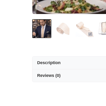
Description
Reviews
(
0
)
Üç katlı ipek kravatlar
Seven Arma üç katlı ipek kravat kol
ve desenleriyle takım elbisenize k
ölçü 7.5 cm * 150