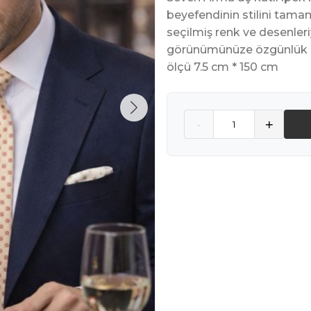
beyefendinin stilini tama
seçilmiş renk ve desenleri
görünümünüze özgünlük 
ölçü 7.5 cm * 150 cm
Quantity
-
+