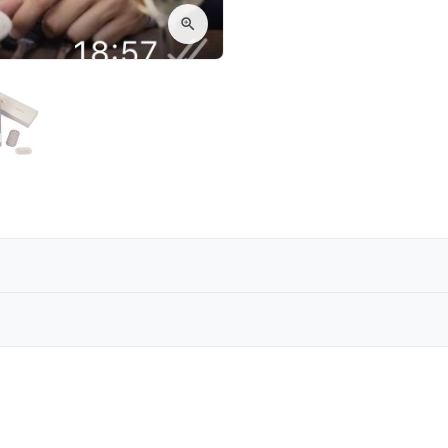
eksiyonu, modern beyefendinin stilini tamamlayan zarif 
arakter, görünümünüze özgünlük katar
Reviews are coming soon!