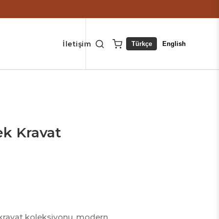
İletişim
Türkçe
English
ek Kravat
 kravat koleksiyonu, modern