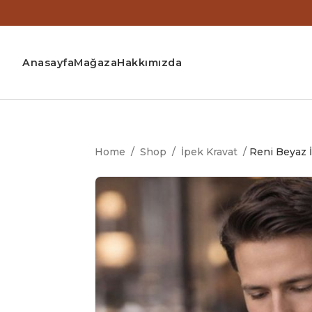
Anasayfa
Mağaza
Hakkımızda
Home
/
Shop
/
İpek Kravat
/
Reni Beyaz 