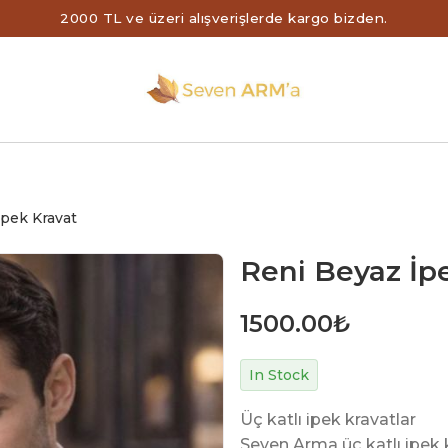
2000 TL ve üzeri alışverişlerde kargo bizden.
İpek Kravat
Reni Beyaz İp
1500.00
₺
In Stock
Üç katlı ipek kravatlar
Seven Arma üç katlı ipek