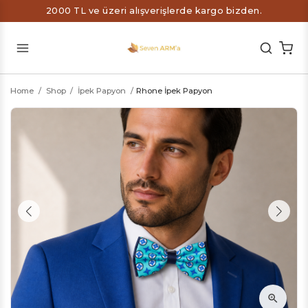
2000 TL ve üzeri alışverişlerde kargo bizden.
Home
/
Shop
/
İpek Papyon
/
Rhone İpek Papyon