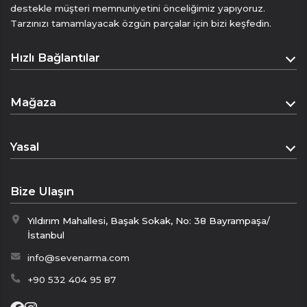
destekle müşteri memnuniyetini önceliğimiz yapıyoruz.
düğün, davet veya özel kutlamalarda stilinizi
Tarzınızı tamamlayacak özgün parçalar için bizi keşfedin.
öne çıkarır.
Modern çizgilerle yorumlanan klasik papyon,
Hızlı Bağlantılar
lüksü ve zarafeti aynı anda yansıtır.
Ölçü 12 cm*6 cm
Anasayfa
Mağaza
• “Klasikleşen Lüks”
Hakkımızda
• “Her Davetin İmzası”
Mağaza
İletişim
• “İpeğin En Sofistike Hâli”
Yasal
Sepet
Mesafeli Satış Sözleşmesi
Ödeme Sayfası
Bize Ulaşın
Gizlilik Politikası
Yıldırım Mahallesi, Başak Sokak, No: 38 Bayrampaşa/
İptal & İade Politikası
İstanbul
KVKK
info@sevenarma.com
+90 532 404 95 87