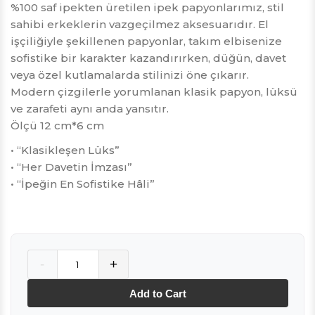
%100 saf ipekten üretilen ipek papyonlarımız, stil
sahibi erkeklerin vazgeçilmez aksesuarıdır. El
işçiliğiyle şekillenen papyonlar, takım elbisenize
sofistike bir karakter kazandırırken, düğün, davet
veya özel kutlamalarda stilinizi öne çıkarır.
Modern çizgilerle yorumlanan klasik papyon, lüksü
ve zarafeti aynı anda yansıtır.
Ölçü 12 cm*6 cm
• “Klasikleşen Lüks”
• “Her Davetin İmzası”
• “İpeğin En Sofistike Hâli”
Quantity
-
+
Add to Cart