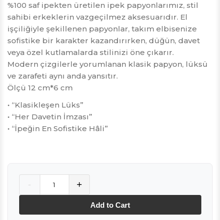
%100 saf ipekten üretilen ipek papyonlarımız, stil
sahibi erkeklerin vazgeçilmez aksesuarıdır. El
işçiliğiyle şekillenen papyonlar, takım elbisenize
sofistike bir karakter kazandırırken, düğün, davet
veya özel kutlamalarda stilinizi öne çıkarır.
Modern çizgilerle yorumlanan klasik papyon, lüksü
ve zarafeti aynı anda yansıtır.
Ölçü 12 cm*6 cm
• “Klasikleşen Lüks”
• “Her Davetin İmzası”
• “İpeğin En Sofistike Hâli”
Quantity
-
+
Add to Cart