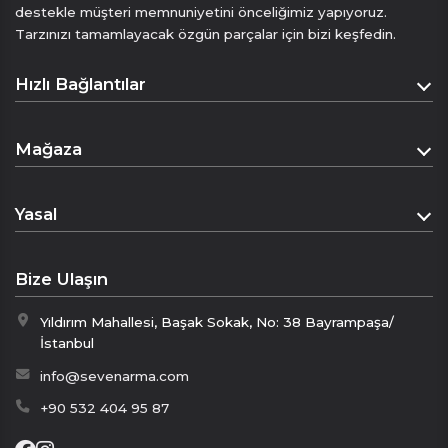
destekle müşteri memnuniyetini önceliğimiz yapıyoruz.
düğün, davet veya özel kutlamalarda stilinizi
Tarzınızı tamamlayacak özgün parçalar için bizi keşfedin.
öne çıkarır.
Modern çizgilerle yorumlanan klasik papyon,
Hızlı Bağlantılar
lüksü ve zarafeti aynı anda yansıtır.
Ölçü 12 cm*6 cm
Anasayfa
Mağaza
• “Klasikleşen Lüks”
Hakkımızda
• “Her Davetin İmzası”
Mağaza
İletişim
• “İpeğin En Sofistike Hâli”
Yasal
Sepet
Mesafeli Satış Sözleşmesi
Ödeme Sayfası
Bize Ulaşın
Gizlilik Politikası
Yıldırım Mahallesi, Başak Sokak, No: 38 Bayrampaşa/
İptal & İade Politikası
İstanbul
KVKK
info@sevenarma.com
+90 532 404 95 87